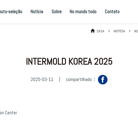
Auto-seleção
Notícia
Sobre
No mundo todo
Contato
CASA
NOTÍCIA
NO
INTERMOLD KOREA 2025
2025-03-11
|
compartilhado：
ion Center