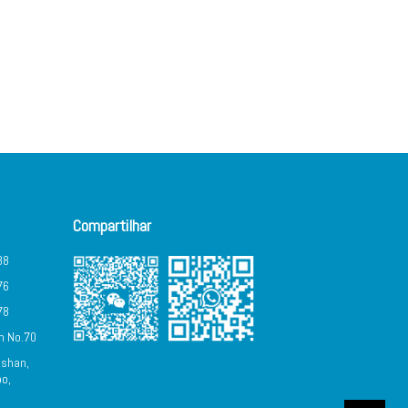
Compartilhar
88
76
78
m No.70
nshan,
bo,