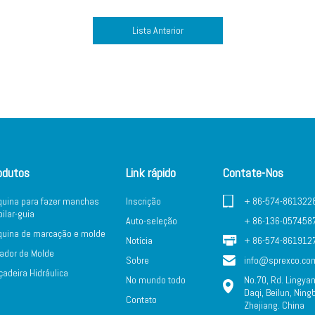
Lista Anterior
odutos
Link rápido
Contate-Nos
uina para fazer manchas
Inscrição
+ 86-574-861322
pilar-guia
Auto-seleção
+ 86-136-057458
uina de marcação e molde
Notícia
+ 86-574-861912
ador de Molde
Sobre
info@sprexco.co
çadeira Hidráulica
No mundo todo
No.70, Rd. Lingya
Daqi, Beilun, Ning
Contato
Zhejiang. China