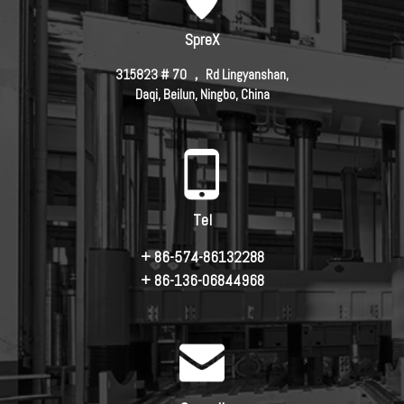
SpreX
315823 # 70 ， Rd Lingyanshan,
Daqi, Beilun, Ningbo, China
Tel
+ 86-574-86132288
+ 86-136-06844968