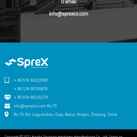
O email
info@sprexco.com
+ 86-574-86132288
+ 86-136-05745876
+ 86-574-86191278
info@sprexco.com No.70
No.70, Rd. Lingyanshan, Daqi, Beilun, Ningbo, Zhejiang. China
Copyright © 2021 Ningbo Shunxing Machinery Manufacturing Co., Ltd. Todos os