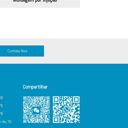
Contate-Nos
Compartilhar
88
76
78
m No.70