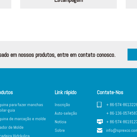
sado em nossos produtos, entre em contato conosco.
odutos
Link rápido
Contate-Nos
uina para fazer manchas
Inscrição
+ 86-574-861322
pilar-guia
Auto-seleção
+ 86-136-057458
uina de marcação e molde
Notícia
+ 86-574-861912
ador de Molde
Sobre
info@sprexco.co
çadeira Hidráulica