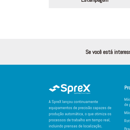
Se você está interes
Pr
Máq
A SpreX lançou continuamente
de 
equipamentos de precisão capazes de
Máq
produção automática, o que otimiza os
processos de trabalho em tempo real,
Rot
incluindo prensas de localização,
Bra